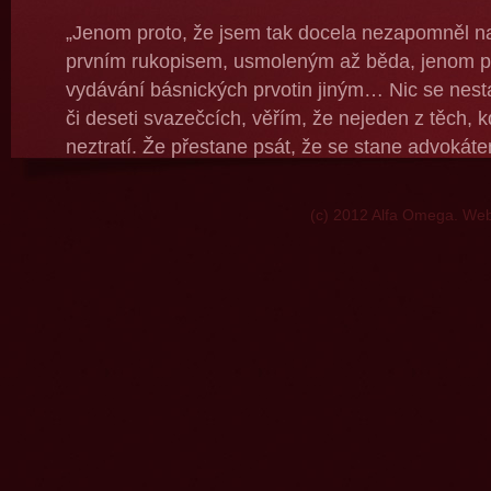
„Jenom proto, že jsem tak docela nezapomněl na
prvním rukopisem, usmoleným až běda, jenom pr
vydávání básnických prvotin jiným… Nic se nestan
či deseti svazečcích, věřím, že nejeden z těch, k
neztratí. Že přestane psát, že se stane advokát
tom? Ale nevěřím tomu příliš, znám ten jed!“
(c) 2012 Alfa Omega. W