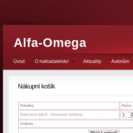
Alfa-Omega
Úvod
O nakladatelství
Aktuality
Autorům
Nákupní košík
Položka
Počet
Ruka plná zpěvů -
Slovanová Světlana
Celkem