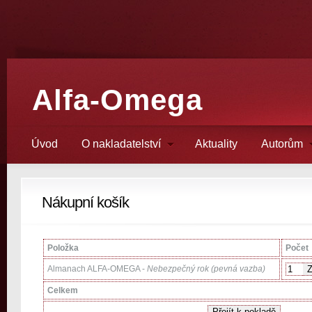
Alfa-Omega
Úvod
O nakladatelství
Aktuality
Autorům
Nákupní košík
Položka
Počet
Almanach ALFA-OMEGA -
Nebezpečný rok (pevná vazba)
Celkem