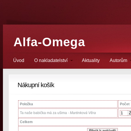
Alfa-Omega
Úvod
O nakladatelství
Aktuality
Autorům
Nákupní košík
Položka
Počet
Ta naše babička má za ušima -
Martinková Věra
Celkem