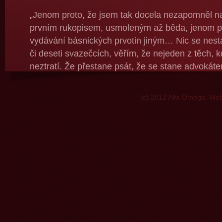
„Jenom proto, že jsem tak docela nezapomněl na
prvním rukopisem, usmoleným až běda, jenom pr
vydávání básnických prvotin jiným… Nic se nestan
či deseti svazečcích, věřím, že nejeden z těch, k
neztratí. Že přestane psát, že se stane advokát
tom? Ale nevěřím tomu příliš, znám ten jed!“
(c) 2012 Alfa Omega. W