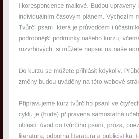
i korespondence mailové. Budou upraveny in
individuálním časovým plánem. Výchozím m
Tvůrčí psaní, která je průvodcem i účastn
podrobnější podmínky našeho kurzu, včetně
rozvrhových, si můžete napsat na naše adr
Do kurzu se můžete přihlásit kdykoliv. Prů
změny budou uváděny na této webové strá
Připravujeme kurz tvůrčího psaní ve čtyře
cyklu je (bude) připravena samostatná uč
oblasti: úvod do tvůrčího psaní, próza, poe
literatura, odborná literatura a publicistika