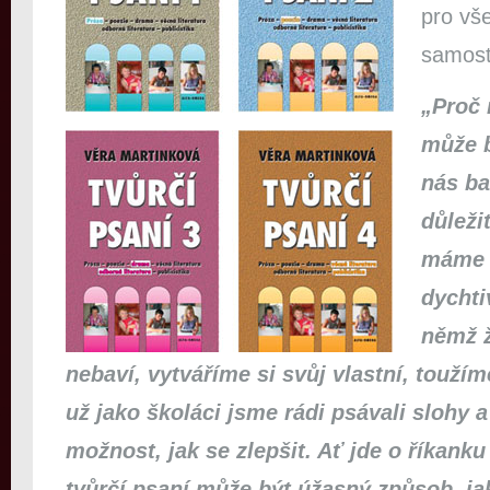
pro vš
samos
„Proč 
může b
nás ba
důleži
máme 
dychti
němž ž
nebaví, vytváříme si svůj vlastní, toužím
už jako školáci jsme rádi psávali slohy 
možnost, jak se zlepšit. Ať jde o říkank
tvůrčí psaní může být úžasný způsob, jak