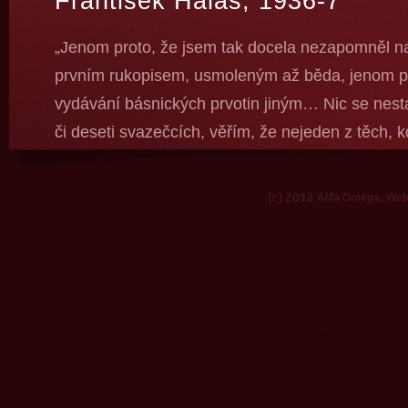
František Halas, 1936-7
„Jenom proto, že jsem tak docela nezapomněl na
prvním rukopisem, usmoleným až běda, jenom pr
vydávání básnických prvotin jiným… Nic se nestan
či deseti svazečcích, věřím, že nejeden z těch, k
neztratí. Že přestane psát, že se stane advokát
tom? Ale nevěřím tomu příliš, znám ten jed!“
(c) 2012 Alfa Omega. We