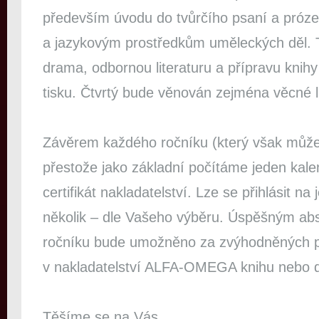
především úvodu do tvůrčího psaní a próze (
a jazykovým prostředkům uměleckých děl. T
drama, odbornou literaturu a přípravu knihy
tisku. Čtvrtý bude věnován zejména věcné lit
Závěrem každého ročníku (který však může m
přestože jako základní počítáme jeden kale
certifikát nakladatelství. Lze se přihlásit na 
několik – dle Vašeho výběru. Úspěšným a
ročníku bude umožněno za zvýhodněných 
v nakladatelství ALFA-OMEGA knihu nebo d
Těšíme se na Vás.